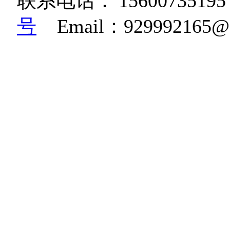
联系电话：
15600735195
号
Email：92999216
K36W高清相机|博立码杰红
糊相机|BG668鸟类监测相
机|生物多样性监测相机
机|红外自动感应监测相机|雪
感应相机|BG830红外
规范相机|野生动物远红
摄动物的自动相机|野保动