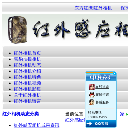
东方红鹰|红外相机
保
红外相机首页
雪豹拍摄相机
红外相机动态
红外相机介绍
红外相机特色
红外相机视频
在线咨询
红外相机影集
关于红外相机
在线咨询
红外相机留言
售后服务
联系电话
红外相机动态分类
当前位置：
红外感应相机厂家
15600735195
红外感应触发相机
红外感应相机成果资讯