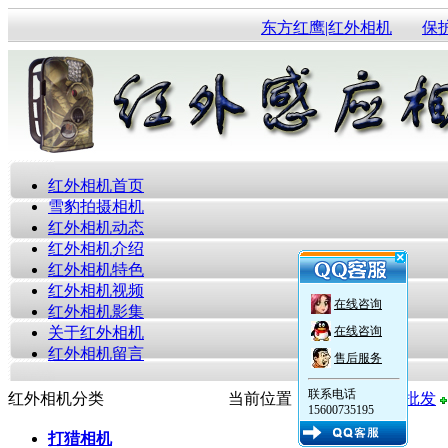
东方红鹰|红外相机
保
红外相机首页
雪豹拍摄相机
红外相机动态
红外相机介绍
红外相机特色
红外相机视频
在线咨询
红外相机影集
关于红外相机
在线咨询
红外相机留言
售后服务
联系电话
红外相机分类
当前位置：
红外感应相机批发
15600735195
打猎相机