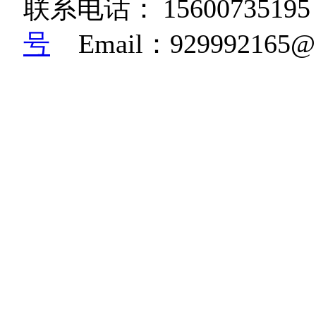
联系电话：
15600735195
号
Email：92999216
K36W高清相机|博立码杰红
糊相机|BG668鸟类监测相
机|生物多样性监测相机
机|红外自动感应监测相机|雪
感应相机|BG830红外
规范相机|野生动物远红
摄动物的自动相机|野保动