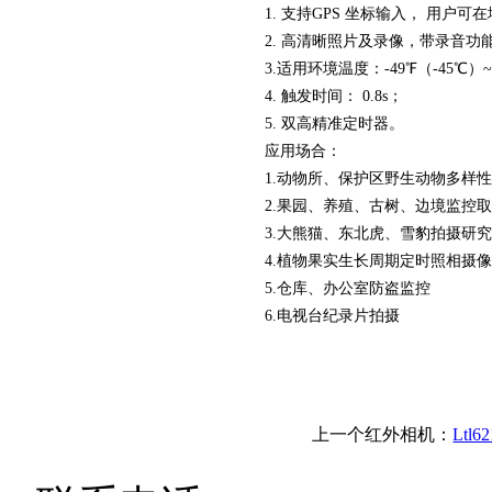
1. 支持GPS 坐标输入， 用
2. 高清晰照片及录像，带录音功
3.适用环境温度：-49℉（-45℃）~
4. 触发时间： 0.8s；
5. 双高精准定时器。
应用场合：
1.动物所、保护区野生动物多样
2.果园、养殖、古树、边境监控
3.大熊猫、东北虎、雪豹拍摄研究
4.植物果实生长周期定时照相摄像
5.仓库、办公室防盗监控
6.电视台纪录片拍摄
上一个红外相机：
Ltl