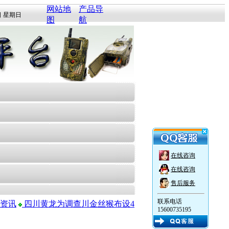
网站地
产品导
日 星期日
图
航
在线咨询
在线咨询
售后服务
联系电话
资讯
四川黄龙为调查川金丝猴布设4
15600735195