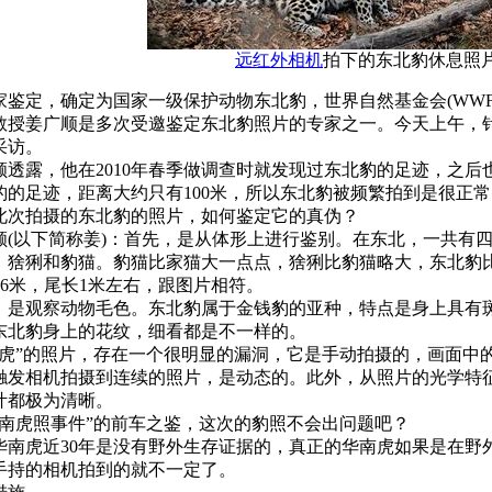
远红外相机
拍下的东北豹休息照
家鉴定，确定为国家一级保护动物东北豹，世界自然基金会(WW
教授姜广顺是多次受邀鉴定东北豹照片的专家之一。今天上午，
采访。
顺透露，他在2010年春季做调查时就发现过东北豹的足迹，之
豹的足迹，距离大约只有100米，所以东北豹被频繁拍到是很正
此次拍摄的东北豹的照片，如何鉴定它的真伪？
顺(以下简称姜)：首先，是从体形上进行鉴别。在东北，一共有
、猞猁和豹猫。豹猫比家猫大一点点，猞猁比豹猫略大，东北豹
1.6米，尾长1米左右，跟图片相符。
，是观察动物毛色。东北豹属于金钱豹的亚种，特点是身上具有
东北豹身上的花纹，细看都是不一样的。
老虎”的照片，存在一个很明显的漏洞，它是手动拍摄的，画面中
触发相机拍摄到连续的照片，是动态的。此外，从照片的光学特
叶都极为清晰。
华南虎照事件”的前车之鉴，这次的豹照不会出问题吧？
华南虎近30年是没有野外生存证据的，真正的华南虎如果是在野
手持的相机拍到的就不一定了。