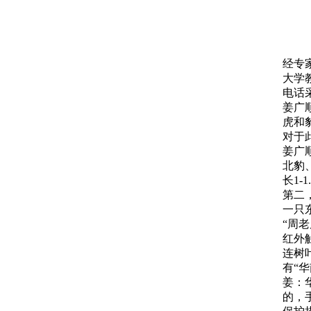
经专
大学
电话
姜广
虎和
对于
姜广
北豹
长1-
第二
一只
“周
红外
连树
有“
姜：
的，