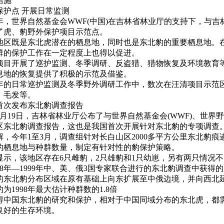
措施
保护点 开展日常监测
09年，世界自然基金会WWF(中国)在吉林省林业厅的支持下，与
了虎、豹野外保护项目示范点。
地区既是东北虎潜在的栖息地，同时也是东北豹的重要栖息地。
群的保护工作在一定程度上也得以促进。
项目开展了巡护监测、冬季调研、反盗猎、猎物恢复及环境教育
息地的恢复提供了积极的示范及借鉴。
年的日常巡护监测及冬季野外调研工作中，数次在汪清项目示范
、毛发等。
首次发布东北豹调查报告
4月19日，吉林省林业厅公布了与世界自然基金会(WWF)、世界野
区东北豹调查报告，这也是我国首次开展针对东北豹的专项调查
解，今年1至3月，调查组针对长白山区2000多平方公里东北豹
的栖息地与种群数量，制定有针对性的豹保护策略。
显示，该地区存在6只雌豹，2只雄豹和1只幼崽，另有两只情况
998年—1999年中、美、俄3国专家联合进行的东北豹调查中获
的东北豹分布区域在原有基础上向东扩展至中俄边境，并向西北延伸
为1998年最大估计种群数的1.8倍
得中国东北豹的研究和保护，相对于中国同域分布的东北虎，都
良好的生存环境。