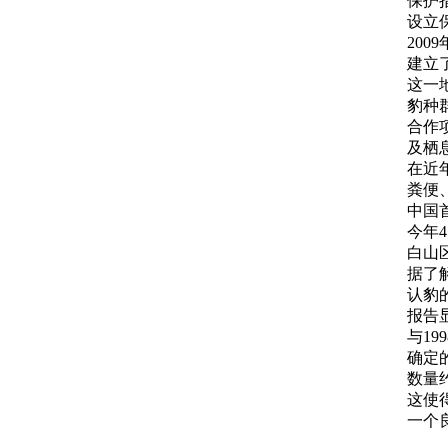
保护
设立
20
建立
这一
豹种
合作
及栖
在近
粪便
中国
今年
白山
据了
认豹
报告
与1
确定
数量约
这使
一个