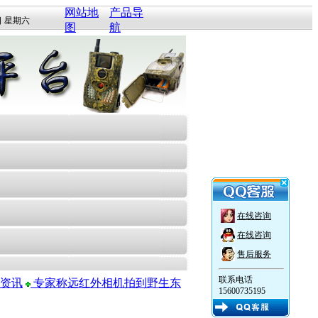
网站地
产品导
日 星期六
图
航
在线咨询
在线咨询
售后服务
联系电话
资讯
专家称远红外相机拍到野生东
15600735195