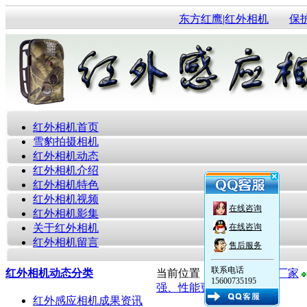
东方红鹰|红外相机
保
红外相机首页
雪豹拍摄相机
红外相机动态
红外相机介绍
红外相机特色
红外相机视频
在线咨询
红外相机影集
关于红外相机
在线咨询
红外相机留言
售后服务
联系电话
红外相机动态分类
当前位置：
红外感应相机厂家
15600735195
强、性能更稳定
红外感应相机成果资讯