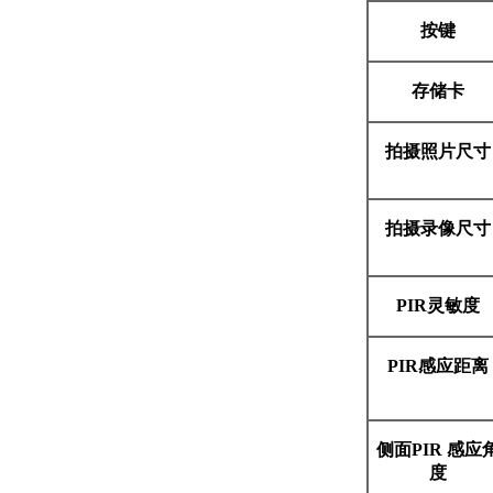
按键
存储卡
拍摄照片尺寸
拍摄录像尺寸
P
I
R
灵敏度
P
I
R
感应距离
侧面P
I
R
感应
度