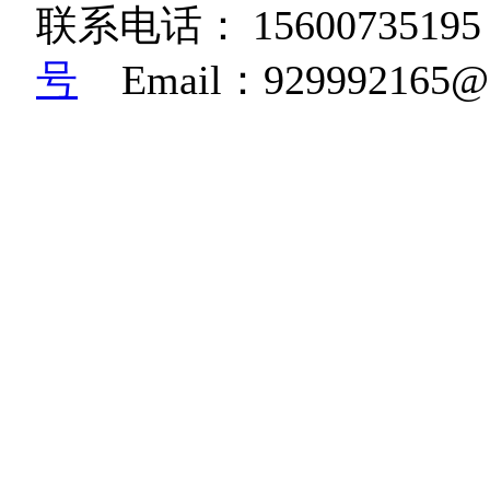
联系电话：
15600735195
号
Email：92999216
K36W高清相机|博立码杰红
糊相机|BG668鸟类监测相
机|生物多样性监测相机
机|红外自动感应监测相机|雪
感应相机|BG830红外
规范相机|野生动物远红
摄动物的自动相机|野保动