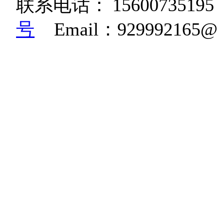
联系电话：
15600735195
号
Email：92999216
K36W高清相机|博立码杰红
糊相机|BG668鸟类监测相
机|生物多样性监测相机
机|红外自动感应监测相机|雪
感应相机|BG830红外
规范相机|野生动物远红
摄动物的自动相机|野保动