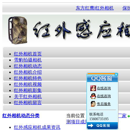
东方红鹰|红外相机
保
红外相机首页
雪豹拍摄相机
红外相机动态
红外相机介绍
红外相机特色
红外相机视频
在线咨询
红外相机影集
关于红外相机
在线咨询
红外相机留言
售后服务
联系电话
红外相机动态分类
当前位置：
红外感应相机厂家
15600735195
测项目成果
红外感应相机成果资讯