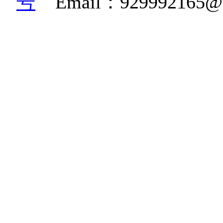
号
Email：92999216
K36W高清相机|博立码杰红
糊相机|BG668鸟类监测相
机|生物多样性监测相机
机|红外自动感应监测相机|雪
感应相机|BG830红外
规范相机|野生动物远红
摄动物的自动相机|野保动