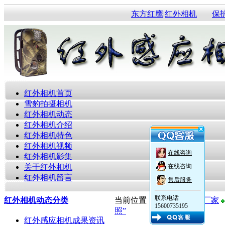
东方红鹰|红外相机
保
红外相机首页
雪豹拍摄相机
红外相机动态
红外相机介绍
红外相机特色
红外相机视频
在线咨询
红外相机影集
关于红外相机
在线咨询
红外相机留言
售后服务
联系电话
红外相机动态分类
当前位置：
红外感应相机厂家
15600735195
照”
红外感应相机成果资讯