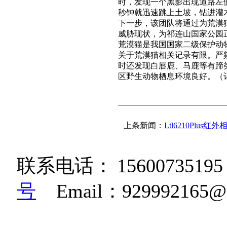
时，发现一个黑影出现道路左
秒钟就迅速跳上土坡，钻进灌
下一步，该团队将通过为荒漠
威胁现状，为祁连山国家公园
荒漠猫是我国国家二级保护动
关于荒漠猫相关记录有限。严
时还发现白唇鹿、马鹿等有蹄
区野生动物栖息环境良好。（
上条新闻：
Ltl6210Plus
联系电话：
15600735195
号
Email：92999216
K36W高清相机|博立码杰红