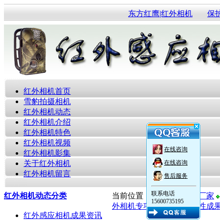
东方红鹰|红外相机
保
红外相机首页
雪豹拍摄相机
红外相机动态
红外相机介绍
红外相机特色
红外相机视频
在线咨询
红外相机影集
关于红外相机
在线咨询
红外相机留言
售后服务
联系电话
红外相机动态分类
当前位置：
红外感应相机厂家
15600735195
外相机专项调查取得阶段性成
红外感应相机成果资讯