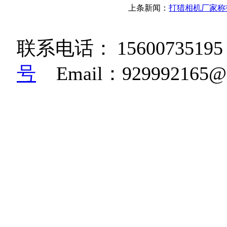
上条新闻：
打猎相机厂家称
联系电话：
15600735195
号
Email：92999216
K36W高清相机|博立码杰红
糊相机|BG668鸟类监测相
机|生物多样性监测相机
机|红外自动感应监测相机|雪
感应相机|BG830红外
规范相机|野生动物远红