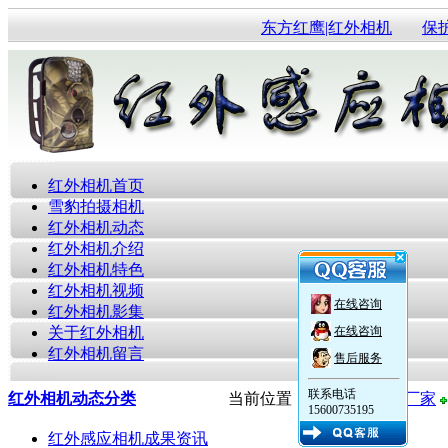
东方红鹰|红外相机
保
红外相机首页
雪豹拍摄相机
红外相机动态
红外相机介绍
红外相机特色
红外相机视频
在线咨询
红外相机影集
关于红外相机
在线咨询
红外相机留言
售后服务
联系电话
红外相机动态分类
当前位置：
红外感应相机厂家
15600735195
红外感应相机成果资讯